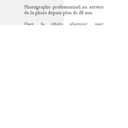
Photographe professionnel au service
de la photo depuis plus de 28 ans.
Osez la photo glamour, osez
l'excitation que provoque une vraie
séance photo.
Le temps passe, mais vos photos elles,
resteront à jamais.
Après une école en photographie, j'ai
intégré un studio photo à Lons le
Saunier.
J'ai pu acquérir plus de 16 ans
d'expérience dans divers travaux
photos, portrait, mariage, scolaire,
reportage en France et à l'étranger
ainsi que la maîtrise d'un mini labo
pour les tirages amateurs et
professionnels.
En 2010, je me suis installé à mon
compte, pour vous offrir d'avantage de